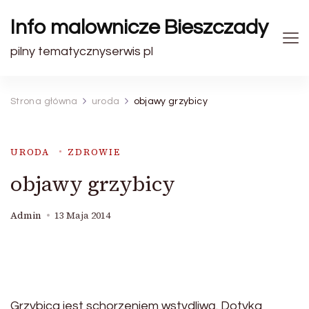
Info malownicze Bieszczady
pilny tematycznyserwis pl
Strona główna
uroda
objawy grzybicy
URODA
ZDROWIE
objawy grzybicy
Admin
13 Maja 2014
Grzybica jest schorzeniem wstydliwą. Dotyka