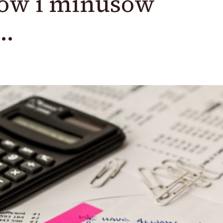
sów i minusów
….