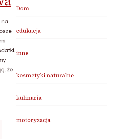
wa
Dom
ć na
edukacja
epsze
ymi
datki.
inne
emy
ą, że
kosmetyki naturalne
kulinaria
motoryzacja