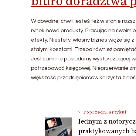
biuro doradztwa 
W dowolnej chwili jesteś też w stanie rozsz
rynek nowe produkty. Pracując na swoim b
efekty. Niestety, własny biznes wiąże się
stałymi kosztami. Trzeba również pamięta
Jeśli sami nie posiadamy wystarczającej w
potrzebować księgowej. Nieprzerwanie zmi
większość przedsiębiorców korzysta z do
Nawigacja
Poprzedni artykuł
Jednym z notorycz
wpisu
praktykowanych b