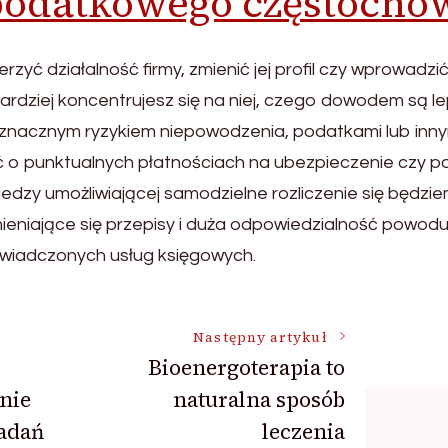
podatkowego częstocho
erzyć działalność firmy, zmienić jej profil czy wprowadzi
ardziej koncentrujesz się na niej, czego dowodem są l
 z znacznym ryzykiem niepowodzenia, podatkami lub inn
ć o punktualnych płatnościach na ubezpieczenie czy po
iedzy umożliwiającej samodzielne rozliczenie się będzi
eniające się przepisy i duża odpowiedzialność powoduj
świadczonych usług księgowych.
Następny artykuł
Bioenergoterapia to
nie
naturalna sposób
adań
leczenia