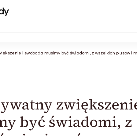
dy
większenie i swoboda musimy być świadomi, z wszelkich plusów i 
rywatny zwiększenie
y być świadomi, z